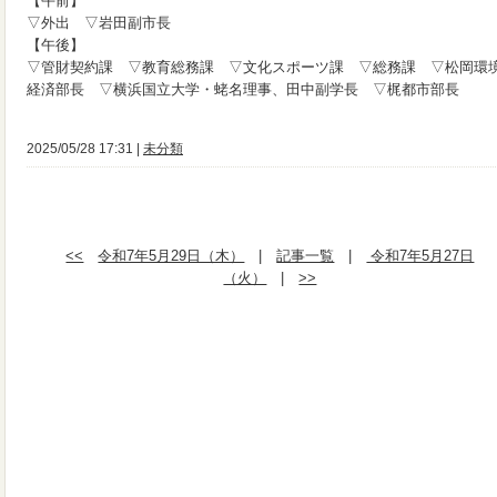
【午前】
▽外出 ▽岩田副市長
【午後】
▽管財契約課 ▽教育総務課 ▽文化スポーツ課 ▽総務課 ▽松岡環
経済部長 ▽横浜国立大学・蛯名理事、田中副学長 ▽梶都市部長
2025/05/28 17:31 |
未分類
<<
令和7年5月29日（木）
|
記事一覧
|
令和7年5月27日
（火）
|
>>