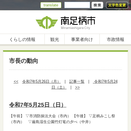
translate
くらしの情報
観光
事業者向け
市政情報
市長の動向
<<
令和7年5月26日（月）
|
記事一覧
|
令和7年5月24
日（土）
|
>>
令和7年5月25日（日）
【午前】
▽市消防操法大会（市内）
【午後】
▽足柄みこし祭
（市内） ▽厳島湿生公園竹灯篭の夕べ（中井）