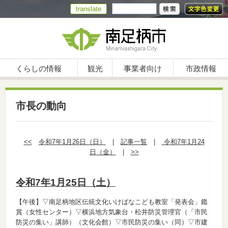
translate
くらしの情報
観光
事業者向け
市政情報
市長の動向
<<
令和7年1月26日（日）
|
記事一覧
|
令和7年1月24
日（金）
|
>>
令和7年1月25日（土）
【午後】▽南足柄地区伝統文化いけばなこども教室「発表会」鑑
賞（女性センター）▽横浜地方気象台・松井防災管理官（「市民
防災の集い」講師）（文化会館）▽市民防災の集い（同）▽市建