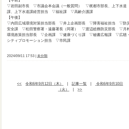
【午前】
▽岩田副市長 ▽市議会本会議（一般質問） ▽梶都市部長、上下水道
課、上下水道課経営担当 ▽福祉課 ▽高齢介護課
【午後】
▽内田広域環境対策担当部長 ▽井上企画部長 ▽障害福祉担当 ▽防
安全課 ▽松田警察署・遠藤署長（同署） ▽渡辺総務防災部長 ▽月
環境政策担当部長 ▽企画課 ▽健康づくり課 ▽秘書広報課 ▽広聴
シティプロモーション担当 ▽市民課
2024/09/11 17:53 |
未分類
<<
令和6年9月12日（木）
|
記事一覧
|
令和6年9月10日
（火）
|
>>