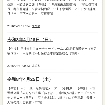
画課 ▽防災安全課
【午後】
▽鳥居福祉健康部長 ▽杉山都市部
長、都市整備課 ▽管財契約課 ▽上下水道課 ▽上下水道課経
営担当 ▽下水道担当 ▽環境課
2026/04/27 17:34 |
未分類
令和8年4月26日（日）
【午後】
▽神奈川フューチャードリームス南足柄市民デー（南足
柄球場） ▽足柄ばやし保存会本部定期総会（市内）
2026/04/27 09:23 |
未分類
令和8年4月25日（土）
【午前】
▽小田原・足柄地域メーデー（小田原）
【午後】
▽市
運動公園「みんなの広場『あそぼ～』水遊びの場」オープニング
セレモニー（同所） ▽「金太郎ふじ祭り」にて千津島・長井さ
ん宅の野ふじ観賞（市内）