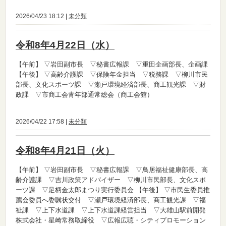
2026/04/23 18:12 |
未分類
令和8年4月22日（水）
【午前】
▽岩田副市長 ▽秘書広報課 ▽重田企画部長、企画課
【午後】
▽高齢介護課 ▽保険年金担当 ▽税務課 ▽柳川市民
部長、文化スポーツ課 ▽瀬戸環境経済部長、商工観光課 ▽財
政課 ▽市商工会青年部通常総会（商工会館）
2026/04/22 17:58 |
未分類
令和8年4月21日（火）
【午前】
▽岩田副市長 ▽秘書広報課 ▽鳥居福祉健康部長、高
齢介護課 ▽吉川政策アドバイザー ▽柳川市民部長、文化スポ
ーツ課 ▽足柄金太郎まつり実行委員会
【午後】
▽市民生委員推
薦会委員へ委嘱状交付 ▽瀬戸環境経済部長、商工観光課 ▽福
祉課 ▽上下水道課 ▽上下水道課経営担当 ▽大雄山駅前開発
株式会社・星崎常務取締役 ▽広報広聴・シティプロモーション