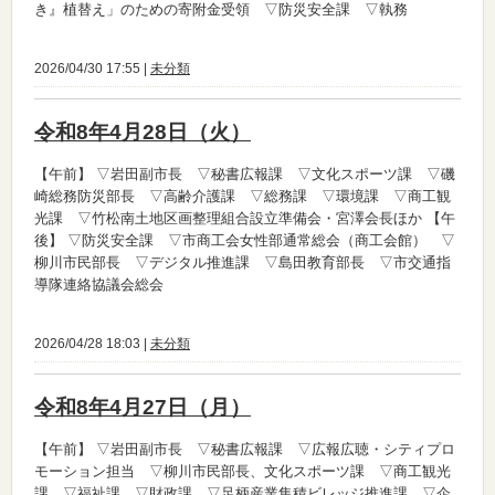
き』植替え」のための寄附金受領 ▽防災安全課 ▽執務
2026/04/30 17:55 |
未分類
令和8年4月28日（火）
【午前】
▽岩田副市長 ▽秘書広報課 ▽文化スポーツ課 ▽磯
崎総務防災部長 ▽高齢介護課 ▽総務課 ▽環境課 ▽商工観
光課 ▽竹松南土地区画整理組合設立準備会・宮澤会長ほか
【午
後】
▽防災安全課 ▽市商工会女性部通常総会（商工会館） ▽
柳川市民部長 ▽デジタル推進課 ▽島田教育部長 ▽市交通指
導隊連絡協議会総会
2026/04/28 18:03 |
未分類
令和8年4月27日（月）
【午前】
▽岩田副市長 ▽秘書広報課 ▽広報広聴・シティプロ
モーション担当 ▽柳川市民部長、文化スポーツ課 ▽商工観光
課 ▽福祉課 ▽財政課 ▽足柄産業集積ビレッジ推進課 ▽企