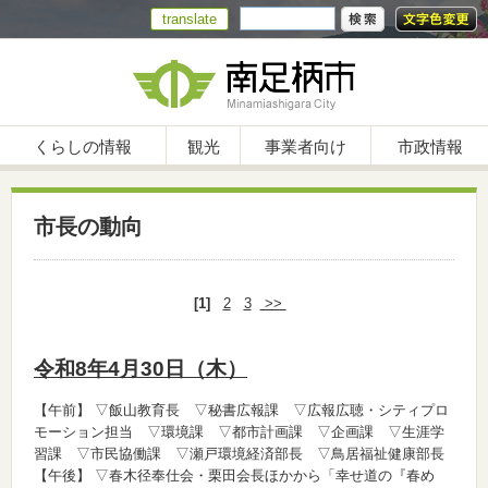
translate
くらしの情報
観光
事業者向け
市政情報
市長の動向
[1]
2
3
>>
令和8年4月30日（木）
【午前】
▽飯山教育長 ▽秘書広報課 ▽広報広聴・シティプロ
モーション担当 ▽環境課 ▽都市計画課 ▽企画課 ▽生涯学
習課 ▽市民協働課 ▽瀬戸環境経済部長 ▽鳥居福祉健康部長
【午後】
▽春木径奉仕会・栗田会長ほかから「幸せ道の『春め