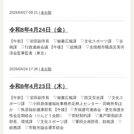
2026/04/27 09:21 |
未分類
令和8年4月24日（金）
【午前】
▽岩田副市長 ▽秘書広報課 ▽文化スポーツ課 ▽企
画課 ▽行政連絡会議
【午後】
▽総務課 ▽全国都市職員災害共
済会監事監査（東京）
2026/04/24 17:36 |
未分類
令和8年4月23日（木）
【午前】
▽岩田副市長 ▽秘書広報課 ▽防災安全課 ▽文化ス
ポーツ課 ▽小田原保健福祉事務所足柄上センター・宮崎所長ほ
か ▽鳥居福祉健康部長
【午後】
▽市保護司連絡会・更生保護女
性会定期総会（りんどう会館） ▽管財契約課 ▽瀬戸環境経済
部長、環境課 ▽文化スポーツ課 ▽重田企画部長、財政課 ▽
総務課 ▽市観光協会通常総会