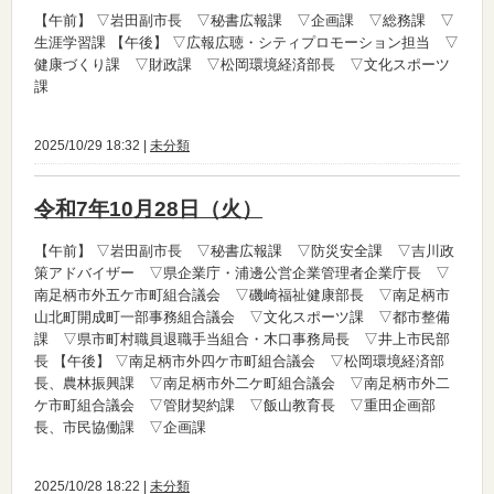
【午前】
▽岩田副市長 ▽秘書広報課 ▽企画課 ▽総務課 ▽
生涯学習課
【午後】
▽広報広聴・シティプロモーション担当 ▽
健康づくり課 ▽財政課 ▽松岡環境経済部長 ▽文化スポーツ
課
2025/10/29 18:32 |
未分類
令和7年10月28日（火）
【午前】
▽岩田副市長 ▽秘書広報課 ▽防災安全課 ▽吉川政
策アドバイザー ▽県企業庁・浦邊公営企業管理者企業庁長 ▽
南足柄市外五ケ市町組合議会 ▽磯崎福祉健康部長 ▽南足柄市
山北町開成町一部事務組合議会 ▽文化スポーツ課 ▽都市整備
課 ▽県市町村職員退職手当組合・木口事務局長 ▽井上市民部
長
【午後】
▽南足柄市外四ケ市町組合議会 ▽松岡環境経済部
長、農林振興課 ▽南足柄市外二ケ町組合議会 ▽南足柄市外二
ケ市町組合議会 ▽管財契約課 ▽飯山教育長 ▽重田企画部
長、市民協働課 ▽企画課
2025/10/28 18:22 |
未分類