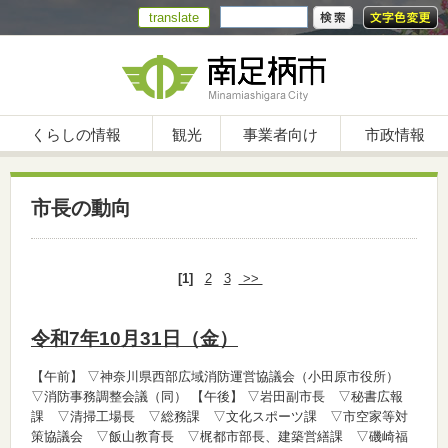
translate
くらしの情報
観光
事業者向け
市政情報
市長の動向
[1]
2
3
>>
令和7年10月31日（金）
【午前】
▽神奈川県西部広域消防運営協議会（小田原市役所）
▽消防事務調整会議（同）
【午後】
▽岩田副市長 ▽秘書広報
課 ▽清掃工場長 ▽総務課 ▽文化スポーツ課 ▽市空家等対
策協議会 ▽飯山教育長 ▽梶都市部長、建築営繕課 ▽磯崎福