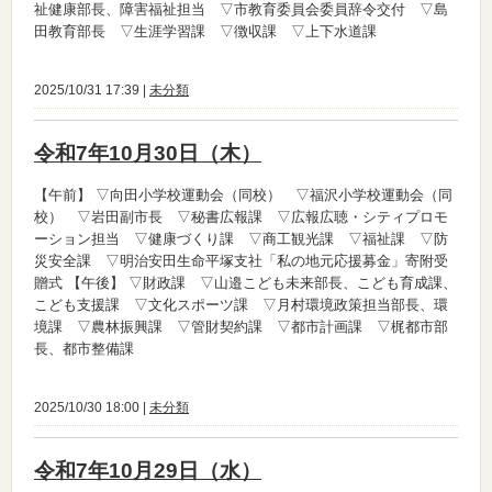
祉健康部長、障害福祉担当 ▽市教育委員会委員辞令交付 ▽島
田教育部長 ▽生涯学習課 ▽徴収課 ▽上下水道課
2025/10/31 17:39 |
未分類
令和7年10月30日（木）
【午前】
▽向田小学校運動会（同校） ▽福沢小学校運動会（同
校） ▽岩田副市長 ▽秘書広報課 ▽広報広聴・シティプロモ
ーション担当 ▽健康づくり課 ▽商工観光課 ▽福祉課 ▽防
災安全課 ▽明治安田生命平塚支社「私の地元応援募金」寄附受
贈式
【午後】
▽財政課 ▽山邉こども未来部長、こども育成課、
こども支援課 ▽文化スポーツ課 ▽月村環境政策担当部長、環
境課 ▽農林振興課 ▽管財契約課 ▽都市計画課 ▽梶都市部
長、都市整備課
2025/10/30 18:00 |
未分類
令和7年10月29日（水）