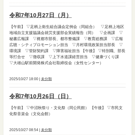
令和7年10月27日（月）
【午前】
▽足柄上衛生組合議会定例会（同組合） ▽足柄上地区
地域自立支援協議会就労支援部会実績報告（同） ▽企画課 ▽
秘書広報課 ▽梶都市部長、都市整備課 ▽教育総務課 ▽広報
広聴・シティプロモーション担当 ▽月村環境政策担当部長 ▽
環境課 ▽管財契約課 ▽障害福祉担当
【午後】
▽特別職、部長
等打合せ ▽徴収課 ▽上下水道課経営担当 ▽健康づくり課
▽大雄山駅前開発株式会社取締役会（女性センター）
2025/10/27 18:00 |
未分類
令和7年10月26日（日）
【午前】
▽中沼秋祭り・文化祭（同公民館）
【午後】
▽市民文
化祭音楽会（文化会館）
2025/10/27 08:54 |
未分類