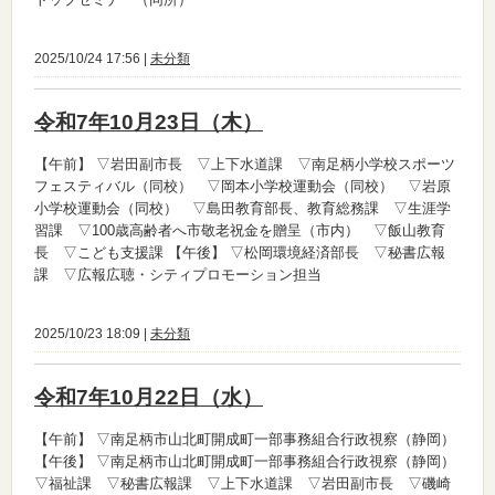
2025/10/24 17:56 |
未分類
令和7年10月23日（木）
【午前】
▽岩田副市長 ▽上下水道課 ▽南足柄小学校スポーツ
フェスティバル（同校） ▽岡本小学校運動会（同校） ▽岩原
小学校運動会（同校） ▽島田教育部長、教育総務課 ▽生涯学
習課 ▽100歳高齢者へ市敬老祝金を贈呈（市内） ▽飯山教育
長 ▽こども支援課
【午後】
▽松岡環境経済部長 ▽秘書広報
課 ▽広報広聴・シティプロモーション担当
2025/10/23 18:09 |
未分類
令和7年10月22日（水）
【午前】
▽南足柄市山北町開成町一部事務組合行政視察（静岡）
【午後】
▽南足柄市山北町開成町一部事務組合行政視察（静岡）
▽福祉課 ▽秘書広報課 ▽上下水道課 ▽岩田副市長 ▽磯崎