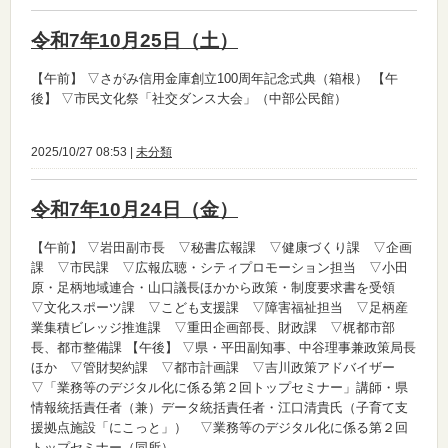
令和7年10月25日（土）
【午前】
▽さがみ信用金庫創立100周年記念式典（箱根）
【午
後】
▽市民文化祭「社交ダンス大会」（中部公民館）
2025/10/27 08:53 |
未分類
令和7年10月24日（金）
【午前】
▽岩田副市長 ▽秘書広報課 ▽健康づくり課 ▽企画
課 ▽市民課 ▽広報広聴・シティプロモーション担当 ▽小田
原・足柄地域連合・山口議長ほかから政策・制度要求書を受領
▽文化スポーツ課 ▽こども支援課 ▽障害福祉担当 ▽足柄産
業集積ビレッジ推進課 ▽重田企画部長、財政課 ▽梶都市部
長、都市整備課
【午後】
▽県・平田副知事、中谷理事兼政策局長
ほか ▽管財契約課 ▽都市計画課 ▽吉川政策アドバイザー
▽「業務等のデジタル化に係る第２回トップセミナー」講師・県
情報統括責任者（兼）データ統括責任者・江口清貴氏（子育て支
援拠点施設「にこっと」） ▽業務等のデジタル化に係る第２回
トップセミナー（同所）