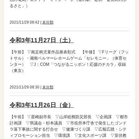
るさと」）
2021/11/29 08:42 |
未分類
令和3年11月27日（土）
【午前】
▽南足柄児童作品展表彰式
【午後】
▽Fリーグ（フッ
トサル）・湘南ベルマーレホームゲーム「セレモニー」（体育セ
ンター） ▽J：COM「つながるニッポン！応援のチカラ」収録
（東京）
2021/11/29 08:30 |
未分類
令和3年11月26日（金）
【午前】
▽星崎副市長 ▽山岸総務防災部長 ▽企画課 ▽都市
計画課 ▽県議会・杉本議員 ▽市役所本庁舎で発生したゴンド
ラ落下事故に関する打合せ ▽健康づくり課 ▽広報広聴・シテ
ィプロモーション担当 ▽環境課 ▽文化スポーツ課 ▽室伏教