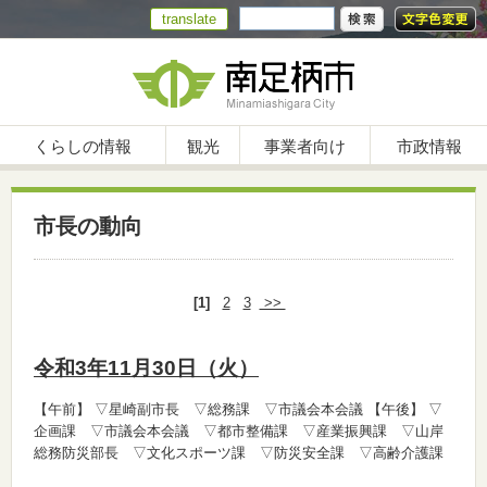
translate
くらしの情報
観光
事業者向け
市政情報
市長の動向
[1]
2
3
>>
令和3年11月30日（火）
【午前】
▽星崎副市長 ▽総務課 ▽市議会本会議
【午後】
▽
企画課 ▽市議会本会議 ▽都市整備課 ▽産業振興課 ▽山岸
総務防災部長 ▽文化スポーツ課 ▽防災安全課 ▽高齢介護課