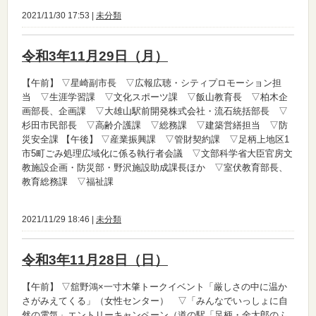
2021/11/30 17:53 |
未分類
令和3年11月29日（月）
【午前】
▽星崎副市長 ▽広報広聴・シティプロモーション担
当 ▽生涯学習課 ▽文化スポーツ課 ▽飯山教育長 ▽柏木企
画部長、企画課 ▽大雄山駅前開発株式会社・流石統括部長 ▽
杉田市民部長 ▽高齢介護課 ▽総務課 ▽建築営繕担当 ▽防
災安全課
【午後】
▽産業振興課 ▽管財契約課 ▽足柄上地区1
市5町ごみ処理広域化に係る執行者会議 ▽文部科学省大臣官房文
教施設企画・防災部・野沢施設助成課長ほか ▽室伏教育部長、
教育総務課 ▽福祉課
2021/11/29 18:46 |
未分類
令和3年11月28日（日）
【午前】
▽舘野鴻×一寸木肇トークイベント「厳しさの中に温か
さがみえてくる」（女性センター） ▽「みんなでいっしょに自
然の電気」エントリーキャンペーン（道の駅「足柄・金太郎のふ