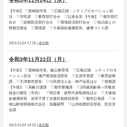
令和3年11月24日（水）
【午前】
▽星崎副市長 ▽広報広聴・シティプロモーション担
当 ▽市民課 ▽教育部打合せ ▽記者会見
【午後】
▽都市部打
合せ ▽総務防災部打合せ ▽環境経済部打合せ ▽地元紙との
情報交換会 ▽環境課 ▽大塚福祉健康部長、健康づくり課
2021/11/24 17:25 |
未分類
令和3年11月22日（月）
【午前】
▽星崎副市長、飯山教育長 ▽広報広聴・シティプロモ
ーション担当 ▽瀬戸環境経済部長 ▽生涯学習課 ▽教育総務
課 ▽天津都市部長 ▽小田原法人会・神戸会長ほか ▽税務課
【午後】
▽高齢介護課 ▽都市整備課 ▽100歳高齢者へ市敬老
祝金の贈呈（市内） ▽明日香・萩野代表取締役ほか ▽大塚福
祉健康部長、岩田子育て支援対策統括部長 ▽都市計画課 ▽大
雄山駅前開発株式会社・加藤顧問 ▽山岸総務防災部長、防災安
全課
2021/11/24 14:32 |
未分類