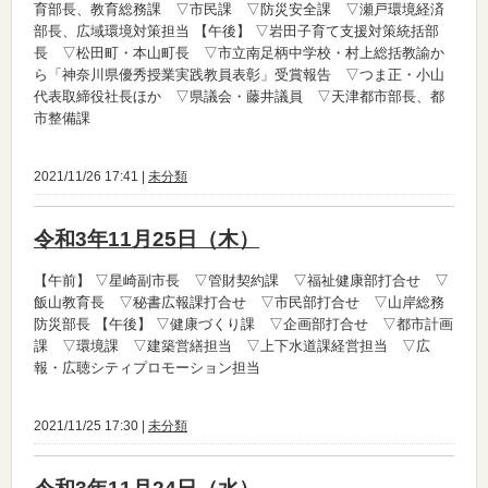
育部長、教育総務課 ▽市民課 ▽防災安全課 ▽瀬戸環境経済
部長、広域環境対策担当
【午後】
▽岩田子育て支援対策統括部
長 ▽松田町・本山町長 ▽市立南足柄中学校・村上総括教諭か
ら「神奈川県優秀授業実践教員表彰」受賞報告 ▽つま正・小山
代表取締役社長ほか ▽県議会・藤井議員 ▽天津都市部長、都
市整備課
2021/11/26 17:41 |
未分類
令和3年11月25日（木）
【午前】
▽星崎副市長 ▽管財契約課 ▽福祉健康部打合せ ▽
飯山教育長 ▽秘書広報課打合せ ▽市民部打合せ ▽山岸総務
防災部長
【午後】
▽健康づくり課 ▽企画部打合せ ▽都市計画
課 ▽環境課 ▽建築営繕担当 ▽上下水道課経営担当 ▽広
報・広聴シティプロモーション担当
2021/11/25 17:30 |
未分類