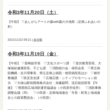
令和3年11月20日（土）
【午前】
▽あしがらアートの森with森の大地祭（足柄ふれあいの
村）
2021/11/22 09:21 |
未分類
令和3年11月19日（金）
【午前】
▽星崎副市長 ▽文化スポーツ課 ▽室伏教育部長、大
塚福祉健康部長、子ども課 ▽消防睦の会・保田会長 ▽県立病
院機構・吉川理事長、県立足柄上病院・牧田病院長ほか ▽都市
整備課 ▽防災安全課 ▽広報広聴・シティプロモーション担
当 ▽大雄山駅前開発株式会社・加藤顧問、流石統括部長
【午
後】
▽県西部広域消防運営協議会（小田原市役所） ▽消防事務
調整会議（同） ▽小田原・足柄地域連合「市長・町長と地域連
合との政策懇談会」（小田原）