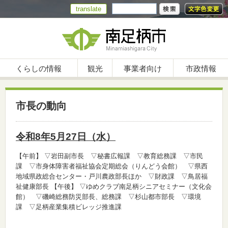
translate
くらしの情報
観光
事業者向け
市政情報
市長の動向
令和8年5月27日（水）
【午前】
▽岩田副市長 ▽秘書広報課 ▽教育総務課 ▽市民
課 ▽市身体障害者福祉協会定期総会（りんどう会館） ▽県西
地域県政総合センター・戸川農政部長ほか ▽財政課 ▽鳥居福
祉健康部長
【午後】
▽ゆめクラブ南足柄シニアセミナー（文化会
館） ▽磯崎総務防災部長、総務課 ▽杉山都市部長 ▽環境
課 ▽足柄産業集積ビレッジ推進課