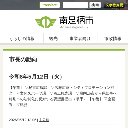
translate
くらしの情報
観光
事業者向け
市政情報
市長の動向
令和8年5月12日（火）
【午前】
▽秘書広報課 ▽広報広聴・シティプロモーション担
当 ▽文化スポーツ課 ▽商工観光課 ▽県内16市から県知事へ
特別市の法制化に反対する要望書提出（県庁）
【午後】
▽企画
課 ▽執務
2026/05/12 18:06 |
未分類