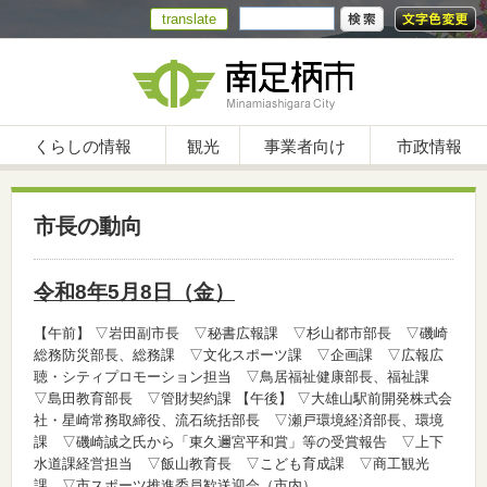
translate
くらしの情報
観光
事業者向け
市政情報
市長の動向
令和8年5月8日（金）
【午前】
▽岩田副市長 ▽秘書広報課 ▽杉山都市部長 ▽磯崎
総務防災部長、総務課 ▽文化スポーツ課 ▽企画課 ▽広報広
聴・シティプロモーション担当 ▽鳥居福祉健康部長、福祉課
▽島田教育部長 ▽管財契約課
【午後】
▽大雄山駅前開発株式会
社・星崎常務取締役、流石統括部長 ▽瀬戸環境経済部長、環境
課 ▽磯崎誠之氏から「東久邇宮平和賞」等の受賞報告 ▽上下
水道課経営担当 ▽飯山教育長 ▽こども育成課 ▽商工観光
課 ▽市スポーツ推進委員歓送迎会（市内）