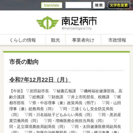
translate
くらしの情報
観光
事業者向け
市政情報
市長の動向
令和7年12月22日（月）
【午前】
▽岩田副市長 ▽秘書広報課 ▽磯崎福祉健康部長、高
齢介護課 ▽総務課 ▽財政課 ▽井上市民部長、税務課 ▽梶
都市部長 ▽県・中谷理事（兼）政策局長（県庁） ▽同・山田
理事（兼）総務局長（同） ▽同・三浦くらし安全防災局長
（同） ▽同・川名福祉子どもみらい局長（同） ▽同・黒岩産
業労働局長（同） ▽同・埋橋医療企画担当局長（同） ▽
同・足立環境農政局副局長（同） ▽同・太田健康医療局副局長
（同） ▽同・加藤自治振興部長（同） ▽同・横川参事（兼）