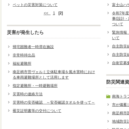
ペットの災害対策について
富士山ハ
<<
1
[2]
令和7年
事(設計
ついて
災害が発生したら
緊急情報
いて
自主防災
帰宅困難者一時滞在施設
自主防災
非常時持出品
自衛官募
福祉避難所
南足柄市営ヴェルミ立体駐車場を風水害時におけ
る車両避難場所として活用します
防災関連
指定避難所・一時避難場所
災害時の連絡方法
南海トラ
災害時の安否確認 ～安否確認タオルを使って～
市が備蓄
罹災証明書等の交付について
南足柄市
地域防災