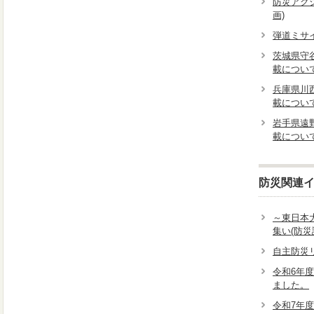
防災アク
画)
弾道ミサ
茨城県守
載につい
兵庫県川
載につい
岩手県遠
載につい
防災関連
～東日本
集い(防
自主防災
令和6年
ました。
令和7年