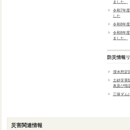
ました。
令和7年
した
令和8年
令和8年
ました。
防災情報
浸水想定区
土砂災害
表及び指
三保ダム
災害関連情報