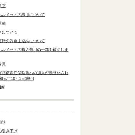
教室
ヘルメットの着用について
運動
車について
運転免許自主返納について
ヘルメットの購入費用の一部を補助しま
隊員
害賠償責任保険等への加入が義務化され
和元年10月1日施行)
制度
相談
の引き下げ