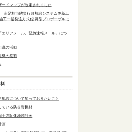
ザードマップが改定されました
度 南足柄市防災行政無線システム更新工
・施工一括発注方式)公募型プロポーザルに
「エリアメール、緊急速報メール」につ
組織の活動
組織の役割
集
資料
フ地震について知っておきたいこと
している防災資機材
国土強靭化地域計画
計画