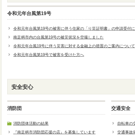
令和元年台風第19号
令和元年台風第19号の被害に伴う住家の「り災証明書」の申請受付
南足柄市内の台風第19号の被災状況を空撮しました
令和元年台風19号に伴う災害に対する金融上の措置のご案内について
令和元年台風第19号で被害を受けた方へ
安全安心
消防団
交通安全
消防団体活動の結果
自転車の
『南足柄市消防団応援の店』を募集しています
交通事故