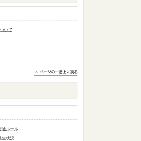
について
交通ルール
発生状況