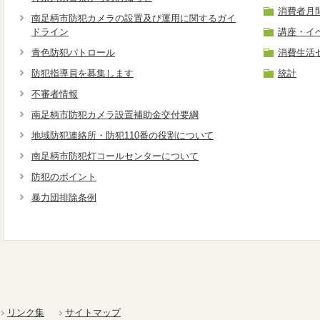
消費者月間
南足柄市防犯カメラの設置及び運用に関するガイ
ドライン
講座・イ
青色防犯パトロール
消費生活
防犯指導員を募集します
統計
不審者情報
南足柄市防犯カメラ設置補助金交付要綱
地域防犯連絡所・防犯110番の役割について
南足柄市防犯灯コールセンターについて
防犯のポイント
暴力団排除条例
リンク集
サイトマップ