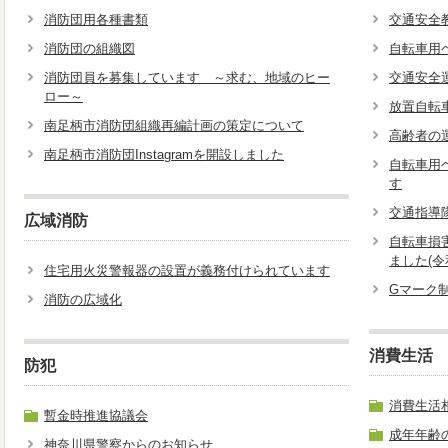
消防団用各種書類
交通安全
消防団の組織図
自転車用
消防団員を募集しています ～求む、地域のヒー
交通安全
ロー～
放置自転
南足柄市消防団組織再編計画の策定について
高齢者の
南足柄市消防団Instagramを開設しました
自転車用
す
交通指導
広域消防
自転車損
ました(令
住宅用火災警報器の設置が義務付けられています
Gマーク
消防の広域化
消費生活
防犯
消費生活
暫金時推進協議会
成年年齢
神奈川県警察からのお知らせ