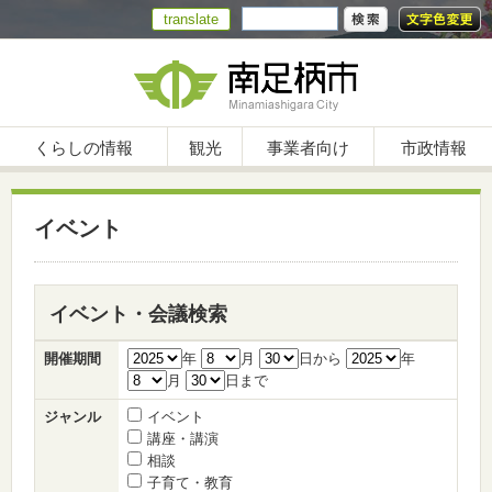
translate
くらしの情報
観光
事業者向け
市政情報
イベント
イベント・会議検索
開催期間
年
月
日から
年
月
日まで
ジャンル
イベント
講座・講演
相談
子育て・教育