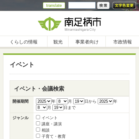
translate
くらしの情報
観光
事業者向け
市政情報
イベント
イベント・会議検索
開催期間
年
月
日から
年
月
日まで
ジャンル
イベント
講座・講演
相談
子育て・教育