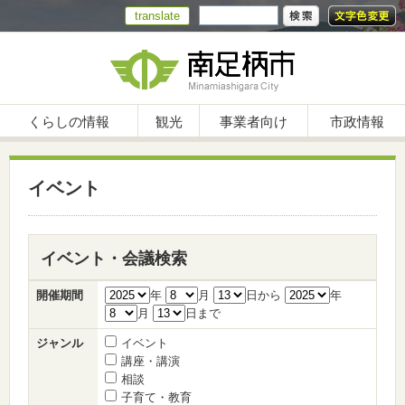
translate
くらしの情報
観光
事業者向け
市政情報
イベント
イベント・会議検索
開催期間
年
月
日から
年
月
日まで
ジャンル
イベント
講座・講演
相談
子育て・教育