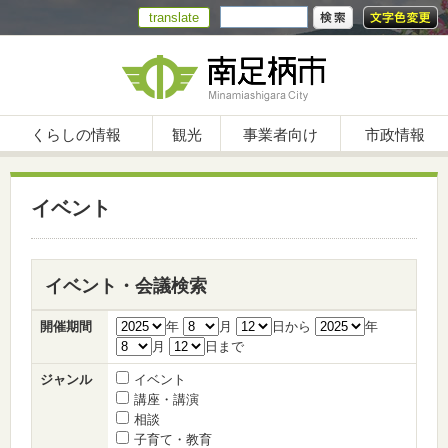
translate
くらしの情報
観光
事業者向け
市政情報
イベント
イベント・会議検索
開催期間
年
月
日から
年
月
日まで
ジャンル
イベント
講座・講演
相談
子育て・教育