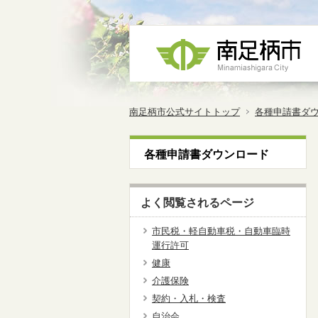
南足柄市公式サイトトップ
各種申請書ダ
各種申請書ダウンロード
よく閲覧されるページ
市民税・軽自動車税・自動車臨時
運行許可
健康
介護保険
契約・入札・検査
自治会