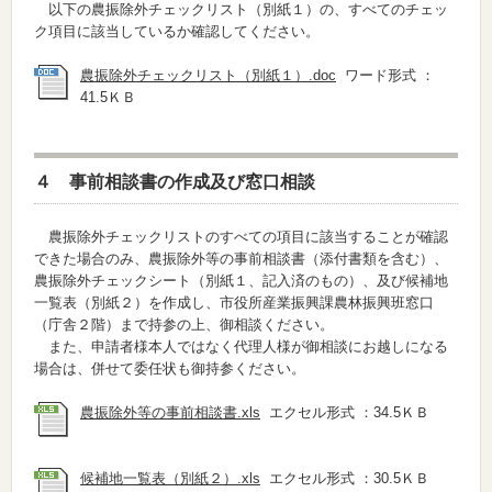
以下の農振除外チェックリスト（別紙１）の、すべてのチェッ
ク項目に該当しているか確認してください。
農振除外チェックリスト（別紙１）.doc
ワード形式 ：
41.5ＫＢ
４ 事前相談書の作成及び窓口相談
農振除外チェックリストのすべての項目に該当することが確認
できた場合のみ、農振除外等の事前相談書（添付書類を含む）、
農振除外チェックシート（別紙１、記入済のもの）、及び候補地
一覧表（別紙２）を作成し、市役所産業振興課農林振興班窓口
（庁舎２階）まで持参の上、御相談ください。
また、申請者様本人ではなく代理人様が御相談にお越しになる
場合は、併せて委任状も御持参ください。
農振除外等の事前相談書.xls
エクセル形式 ：34.5ＫＢ
候補地一覧表（別紙２）.xls
エクセル形式 ：30.5ＫＢ