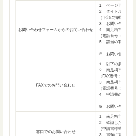
１ ページ下部の「
２ タイトルに「農
（下部に掲載の「農
３ お問い合わせフ
お問い合わせフォームからのお問い合わせ
４ 南足柄市産業振
（電話番号：0465-73
５ 該当の有無を確
※ お問い合わせの
１ 以下の農振農用
２ 南足柄市産業振
（FAX番号：0465-70
３ 南足柄市産業振
FAXでのお問い合わせ
（電話番号：0465-73
４ 申請書の最右欄
※ お問い合わせの
１ 南足柄市役所産
２ 確認したい地番
（申請書様式を使用
窓口でのお問い合わせ
３ 書類に直接農振