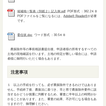
候補地一覧表（別紙２）記入例.pdf
PDF形式 ：382.2ＫＢ
PDFファイルをご覧になるには、
Adobe® Reader®
が必要
です。
委任状.doc
ワード形式 ：30.5ＫＢ
農振除外等の事前相談書提出後、申請者様の所有するすべての
土地の現地確認を行います。土地の特定が難しい場合には、申請
者様に御同行いただく場合もあります。
注意事項
１ 以上の手続を行っても、必ず農振除外できるわけではありま
せん。手続終了後、農振法に基づき、市と県で農振除外要件に該
当するかどうか慎重に判断するため、審査に半年以上の時間がか
かることがあります。また、審査の結果、不許可になる場合もあ
りますので、御理解ください。