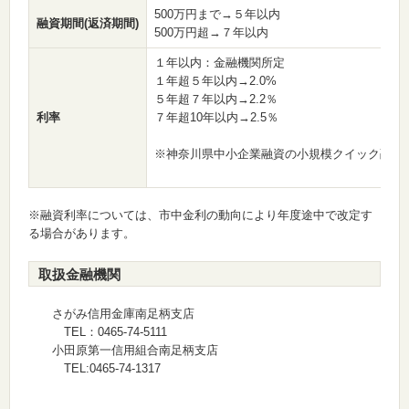
500万円まで→５年以内
融資期間(返済期間)
500万円超→７年以内
１年以内：金融機関所定
１年超５年以内→2.0%
５年超７年以内→2.2％
利率
７年超10年以内→2.5％
※神奈川県中小企業融資の小規模クイック融資の
※融資利率については、市中金利の動向により年度途中で改定す
る場合があります。
取扱金融機関
さがみ信用金庫南足柄支店
TEL：0465-74-5111
小田原第一信用組合南足柄支店
TEL:0465-74-1317