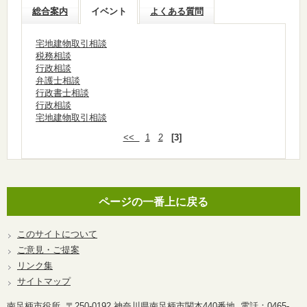
総合案内
イベント
よくある質問
宅地建物取引相談
税務相談
行政相談
弁護士相談
行政書士相談
行政相談
宅地建物取引相談
<<
1
2
[3]
ページの一番上に戻る
このサイトについて
ご意見・ご提案
リンク集
サイトマップ
南足柄市役所 〒250-0192 神奈川県南足柄市関本440番地 電話：0465-