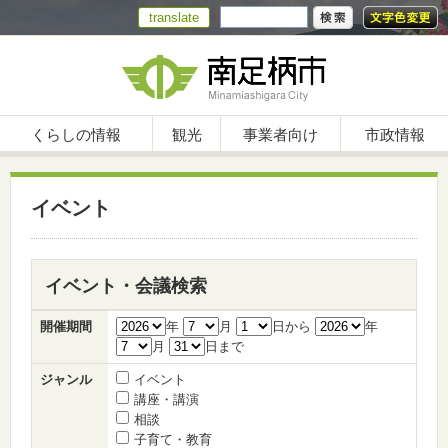
translate
くらしの情報
観光
事業者向け
市政情報
イベント
イベント・会議検索
開催期間
年
月
日から
年
月
日まで
ジャンル
イベント
講座・講演
相談
子育て・教育