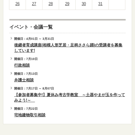
26
27
28
29
30
31
イベント・会議一覧
開催日：4月01日 ～ 3月31日
後継者育成講座(相模人形芝居・足柄ささら踊)の受講者を募集
しています!
開催日：7月10日
行政相談
開催日：7月13日
弁護士相談
開催日：7月17日 ～ 8月07日
【参加者募集中!】夏休み考古学教室 ～土器やまが玉を作って
みよう!～
開催日：7月22日
宅地建物取引相談