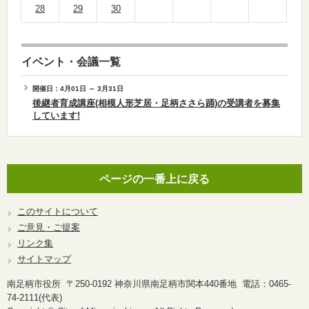
28
29
30
イベント・会議一覧
開催日：4月01日 ～ 3月31日
後継者育成講座(相模人形芝居・足柄ささら踊)の受講者を募集
しています!
ページの一番上に戻る
このサイトについて
ご意見・ご提案
リンク集
サイトマップ
南足柄市役所 〒250-0192 神奈川県南足柄市関本440番地 電話：0465-
74-2111(代表)