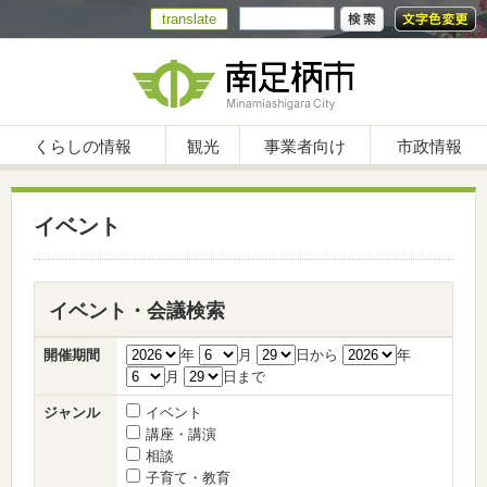
translate
くらしの情報
観光
事業者向け
市政情報
イベント
イベント・会議検索
開催期間
年
月
日から
年
月
日まで
ジャンル
イベント
講座・講演
相談
子育て・教育