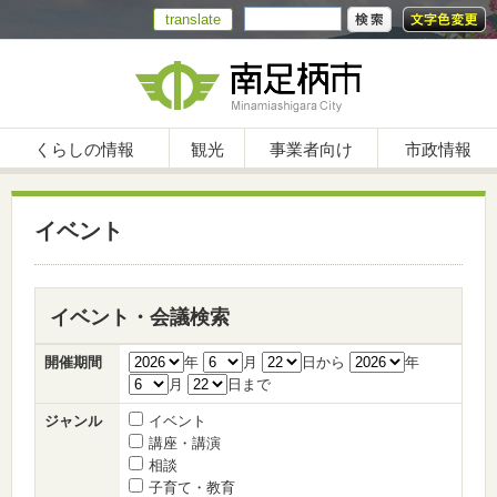
translate
くらしの情報
観光
事業者向け
市政情報
イベント
イベント・会議検索
開催期間
年
月
日から
年
月
日まで
ジャンル
イベント
講座・講演
相談
子育て・教育