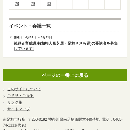
28
29
30
イベント・会議一覧
開催日：4月01日 ～ 3月31日
後継者育成講座(相模人形芝居・足柄ささら踊)の受講者を募集
しています!
ページの一番上に戻る
このサイトについて
ご意見・ご提案
リンク集
サイトマップ
南足柄市役所 〒250-0192 神奈川県南足柄市関本440番地 電話：0465-
74-2111(代表)