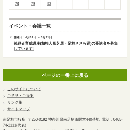
28
29
30
イベント・会議一覧
開催日：4月01日 ～ 3月31日
後継者育成講座(相模人形芝居・足柄ささら踊)の受講者を募集
しています!
ページの一番上に戻る
このサイトについて
ご意見・ご提案
リンク集
サイトマップ
南足柄市役所 〒250-0192 神奈川県南足柄市関本440番地 電話：0465-
74-2111(代表)