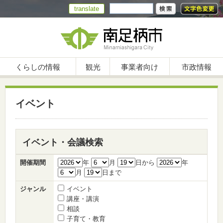
translate
くらしの情報
観光
事業者向け
市政情報
イベント
イベント・会議検索
開催期間
年
月
日から
年
月
日まで
ジャンル
イベント
講座・講演
相談
子育て・教育