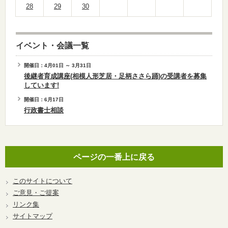
28
29
30
イベント・会議一覧
開催日：4月01日 ～ 3月31日
後継者育成講座(相模人形芝居・足柄ささら踊)の受講者を募集
しています!
開催日：6月17日
行政書士相談
ページの一番上に戻る
このサイトについて
ご意見・ご提案
リンク集
サイトマップ