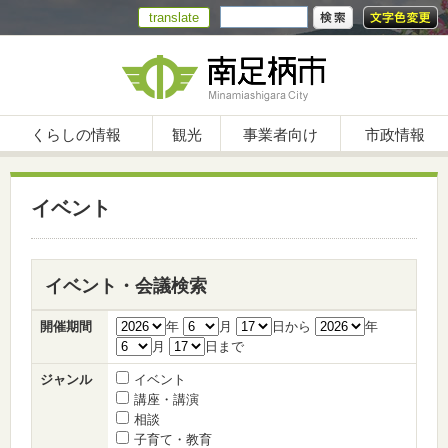
translate
くらしの情報
観光
事業者向け
市政情報
イベント
イベント・会議検索
開催期間
年
月
日から
年
月
日まで
ジャンル
イベント
講座・講演
相談
子育て・教育