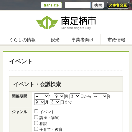
translate
くらしの情報
観光
事業者向け
市政情報
イベント
イベント・会議検索
開催期間
年
月
日から
年
月
日まで
ジャンル
イベント
講座・講演
相談
子育て・教育